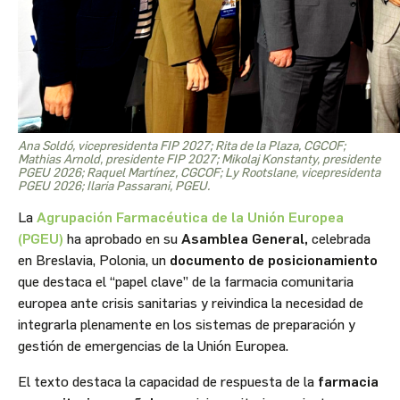
Ana Soldó, vicepresidenta FIP 2027; Rita de la Plaza, CGCOF;
Mathias Arnold, presidente FIP 2027; Mikolaj Konstanty, presidente
PGEU 2026; Raquel Martínez, CGCOF; Ly Rootslane, vicepresidenta
PGEU 2026; Ilaria Passarani, PGEU.
La
Agrupación Farmacéutica de la Unión Europea
(PGEU)
ha aprobado en su
Asamblea General,
celebrada
en Breslavia, Polonia, un
documento de posicionamiento
que destaca el “papel clave” de la farmacia comunitaria
europea ante crisis sanitarias y reivindica la necesidad de
integrarla plenamente en los sistemas de preparación y
gestión de emergencias de la Unión Europea.
El texto destaca la capacidad de respuesta de la
farmacia