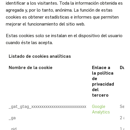
identificar a los visitantes. Toda la información obtenida es
agregada y, por lo tanto, anónima. La función de estas
cookies es obtener estadísticas e informes que permiten
mejorar el funcionamiento del sitio web.
Estas cookies solo se instalan en el dispositivo del usuario
cuando éste las acepta.
Listado de cookies analíticas
Nombre de la cookie
Enlace a
Dura
la política
de
privacidad
del
tercero
_gat_gtag_xxxxxxxxxxxxxxxxxxxxxxxxxxx
Google
Segu
Analytics
_ga
2 añ
_gid
1 día