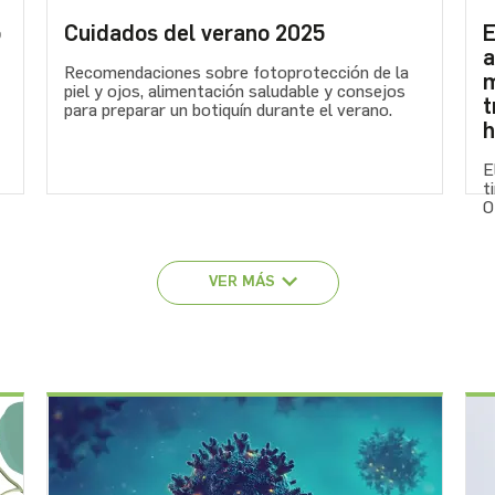
5
Cuidados del verano 2025
E
a
Recomendaciones sobre fotoprotección de la
m
piel y ojos, alimentación saludable y consejos
t
para preparar un botiquín durante el verano.
h
E
t
O
VER MÁS