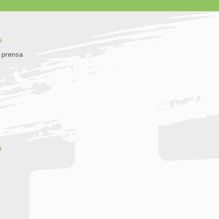
s
 prensa
a