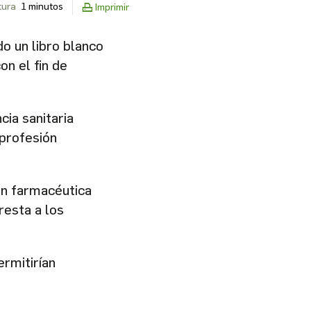
tura
1 minutos
Imprimir
o un libro blanco
n el fin de
ia sanitaria
 profesión
ón farmacéutica
resta a los
rmitirían