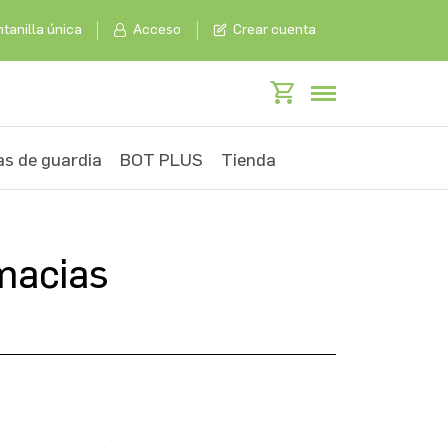
tanilla única
Acceso
Crear cuenta
s de guardia
BOT PLUS
Tienda
rmacias