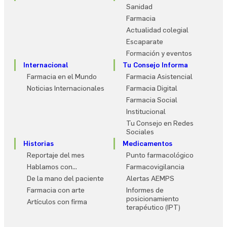
Sanidad
X
Farmacia
Instagram
Actualidad colegial
Facebook
Escaparate
YouTube
Formación y eventos
WhatsApp
Internacional
Tu Consejo Informa
LinkedIn
Farmacia en el Mundo
Farmacia Asistencial
TikTok
Noticias Internacionales
Farmacia Digital
Farmacia Social
Institucional
Tu Consejo en Redes
Sociales
Historias
Medicamentos
Reportaje del mes
Punto farmacológico
Hablamos con…
Farmacovigilancia
De la mano del paciente
Alertas AEMPS
Farmacia con arte
Informes de
posicionamiento
Artículos con firma
terapéutico (IPT)