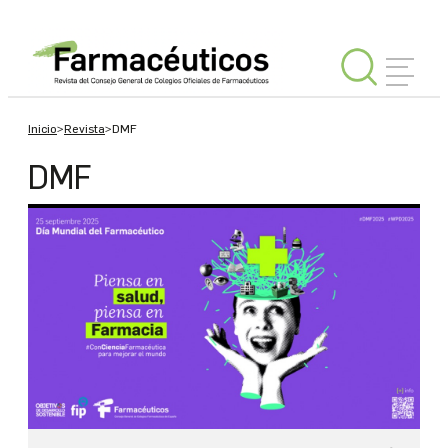
Inicio
>
Revista
>
DMF
INICIAR
SESIÓN
DMF
Editorial
España
Internacional
Tu
Consejo