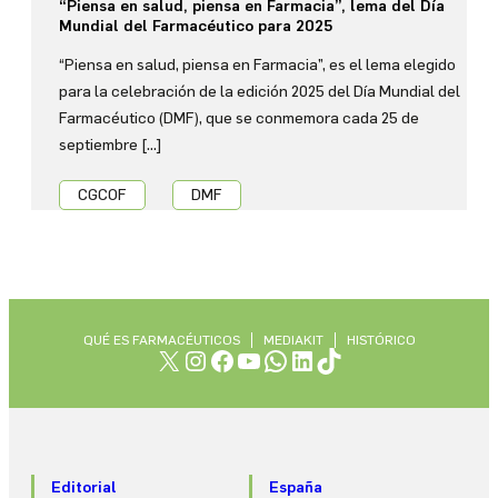
“Piensa en salud, piensa en Farmacia”, lema del Día
Informa
Mundial del Farmacéutico para 2025
“Piensa en salud, piensa en Farmacia”, es el lema elegido
Historias
para la celebración de la edición 2025 del Día Mundial del
Farmacéutico (DMF), que se conmemora cada 25 de
Medicamentos
septiembre […]
CGCOF
DMF
Qué
es
Farmacéuticos
QUÉ ES FARMACÉUTICOS
MEDIAKIT
HISTÓRICO
X
Instagram
Facebook
YouTube
WhatsApp
LinkedIn
TikTok
Media
Kit
Histórico
Editorial
España