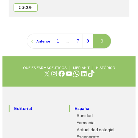
CGCOF
1
…
7
8
9
Anterior
QUÉ ES FARMACÉUTICOS
MEDIAKIT
HISTÓRICO
X
Instagram
Facebook
YouTube
WhatsApp
LinkedIn
TikTok
Editorial
España
Sanidad
Farmacia
Actualidad colegial
Escaparate