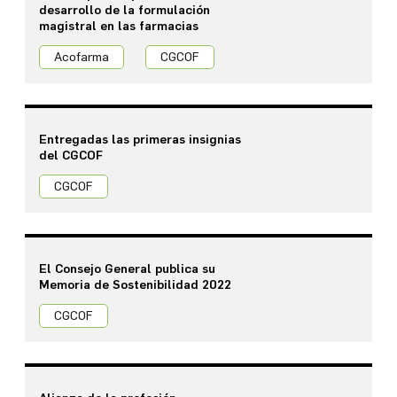
desarrollo de la formulación
X
magistral en las farmacias
Instagram
Facebook
Acofarma
CGCOF
YouTube
WhatsApp
LinkedIn
Entregadas las primeras insignias
TikTok
del CGCOF
CGCOF
El Consejo General publica su
Memoria de Sostenibilidad 2022
CGCOF