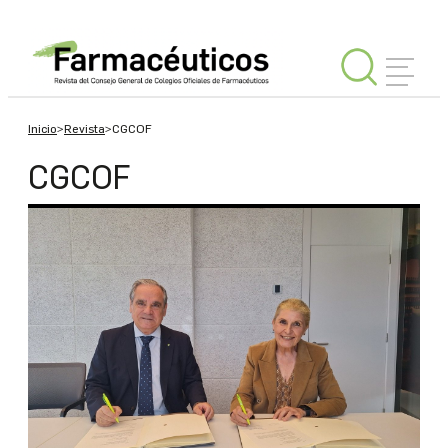
Inicio
>
Revista
>
CGCOF
INICIAR
SESIÓN
CGCOF
Editorial
España
Internacional
Tu
Consejo