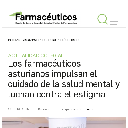
INICIAR
Inicio
>
Revista
>
España
>
Los farmacéuticos as...
SESIÓN
ACTUALIDAD COLEGIAL
Los farmacéuticos
Editorial
asturianos impulsan el
cuidado de la salud mental y
España
luchan contra el estigma
Internacional
27 ENERO 2025
Redacción
Tiempo de lectura
3 minutos
Tu
Consejo