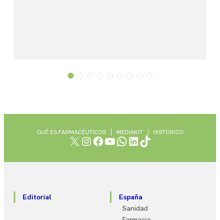
QUÉ ES FARMACÉUTICOS
MEDIAKIT
HISTÓRICO
X
Instagram
Facebook
YouTube
WhatsApp
LinkedIn
TikTok
Editorial
España
Sanidad
Farmacia