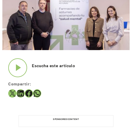
Informa
Historias
Medicamentos
Qué
Escucha este artículo
es
Farmacéuticos
Compartir:
X
LinkedIn
Facebook
WhatsApp
Media
Kit
Histórico
SPONSORED CONTENT