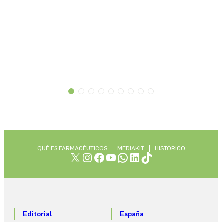
QUÉ ES FARMACÉUTICOS
MEDIAKIT
HISTÓRICO
X
Instagram
Facebook
YouTube
WhatsApp
LinkedIn
TikTok
Editorial
España