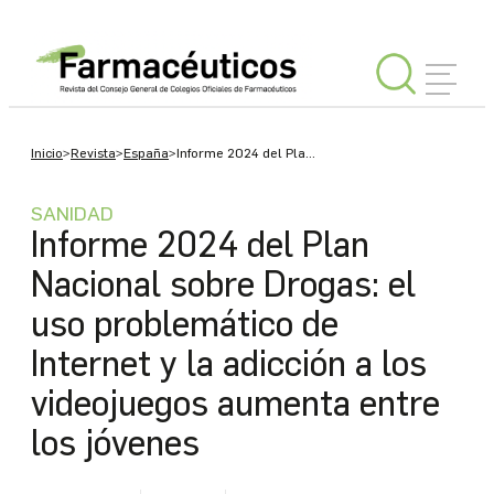
INICIAR
Inicio
>
Revista
>
España
>
Informe 2024 del Pla...
SESIÓN
SANIDAD
Informe 2024 del Plan
Editorial
Nacional sobre Drogas: el
uso problemático de
España
Internet y la adicción a los
videojuegos aumenta entre
Internacional
los jóvenes
Tu
Consejo