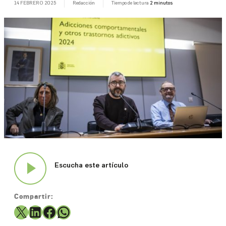
14 FEBRERO 2025
Redacción
Tiempo de lectura
2 minutos
Informa
Historias
Medicamentos
Qué
es
Farmacéuticos
Media
Escucha este artículo
Kit
Compartir:
Histórico
X
LinkedIn
Facebook
WhatsApp